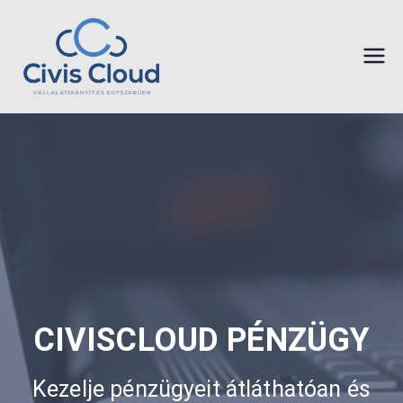
CivisCloud
vállalatirányít
ási rendszer
– Civissoft
Kft.
CIVISCLOUD PÉNZÜGY
Kezelje pénzügyeit átláthatóan és